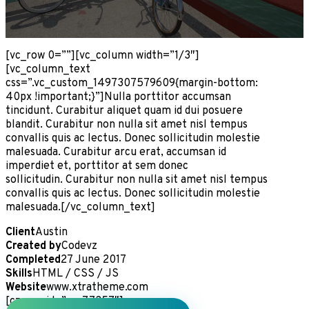
[vc_row 0=””][vc_column width=”1/3″]
[vc_column_text
css=”.vc_custom_1497307579609{margin-bottom:
40px !important;}”]Nulla porttitor accumsan
tincidunt. Curabitur aliquet quam id dui posuere
blandit. Curabitur non nulla sit amet nisl tempus
convallis quis ac lectus. Donec sollicitudin molestie
malesuada. Curabitur arcu erat, accumsan id
imperdiet et, porttitor at sem donec
sollicitudin. Curabitur non nulla sit amet nisl tempus
convallis quis ac lectus. Donec sollicitudin molestie
malesuada.[/vc_column_text]
Client
Austin
Created by
Codevz
Completed
27 June 2017
Skills
HTML / CSS / JS
Website
www.xtratheme.com
[cz_gap id=”cz_77357″]