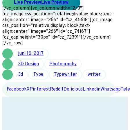
Live Preview
Live Preview
[/vc_column][vc_column width=”2/3″]
[cz_image css_position=”relative;display: block;text-
align:center” image=”265″ id=”cz_45618″][cz_image
css_position=”relative;display: block;text-
align:center” image=”266″ id=”cz_74167″]
[cz_gap height=”30px” id=”cz_72391″][/vc_column]
[/vc_row]
juni 10, 2017
3D Design
Photography
3d
Type
Typewriter
writer
Facebook
X
Pinterest
Reddit
Delicious
Linkedin
Whatsapp
Tel